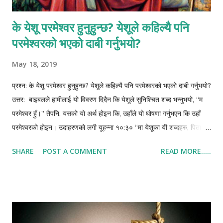
के येशू परमेश्वर हुनुहुन्छ? येशूले कहिल्यै पनि
परमेश्वरको भएको दाबी गर्नुभयो?
May 18, 2019
प्रश्न: के येशू परमेश्वर हुनुहुन्छ? येशूले कहिल्यै पनि परमेश्वरको भएको दाबी गर्नुभयो?
उत्तर: बाइबलले हामीलाई यो विवरण दिदैन कि येशूले सुनिश्चित शब्द भन्नुभयो, “म
परमेश्वर हुँ।” तैपनि, यसको यो अर्थ होइन कि, उहाँले यो घोषणा गर्नुभएन कि उहाँ
परमेश्वरको होइन। उदाहरणको लगी यूहन्ना १०:३० “मा येशूका यी शब्दहरु, पिता र
म एक हौं।” हामीले यहूदीहरुको प्रतिक्रिया हेर्न आवश्यक थियो जब येशूले यो दाबी
SHARE
POST A COMMENT
READ MORE.....
गर्नु भयो कि ऊहाँ नै परमेश्वर हो। ऊनीहरुले यस कारणको लागि ऊहाँलाई यो भन्दै
ढुंगा हान्ने कोसिस गरे कि “...तिमी, मानिस भएर पनि आफैलाई परमेश्वर तुल्याउँछौँ”(
यूहन्ना १०:३३)। यहूदीहरुले यो स्पष्ट बुझे कि येशूले के घोषणा गर्नु भयो— उहाँको
ईश्वरत्व। याद गर्नुहोस येशूले आफू परमेश्वर भएको दाबी आस्विकार गर्नु भएन। जब
येशूले यो घोषणा गर्नुभो, “पिता र म एक हौँ” (यूहन्ना १०:३०), यहाँ ऊहाँले यो भन्न