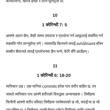
कामवासना, खराब इच्छा र लोभ मूर्तिपूजा छ;
10
1 कोरिन्थी 7: 5
आफ्नो अलग छैन, केही समय उपवास र प्रार्थना गर्न आफूलाई समर्पित गर्न
सहमति गरेर तान्नुहोस् भने। त्यसपछि किनभने तपाईं avhållsamt बाँच्न
सक्दैन शैतानले तपाईं प्रलोभनमा छैन भन्ने, फेरि सँगै आउँछन्।
11
1 कोरिन्थी 6: 18-20
व्यभिचार उड। एक मानिस commits हरेक पाप शरीर बाहिर छ, तर
जसले व्यभिचार पाप आफ्नै शरीरको विरुद्धमा अभ्यासहरू। तिमीहरू
चिन्दैनौ आफ्नो शरीर पवित्र तिमीहरू परमेश्वरको छ जो, तपाईं मा छ जो
भूत मन्दिर छ, र तिमीहरू आफ्नै छैनन् भनेर? तिमीहरू लागि असाध्यै