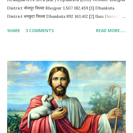
District भोजपुर जिल्ला Bhojpur 1,507 182,459 [1] Dhankuta
District धनकुटा जिल्ला Dhankuta 892 163,412 [2] Ilam District
इलाम जिल्ला Ilam 1,703 290,254 [3] Jhapa District झापा जिल्ला
SHARE
3 COMMENTS
READ MORE.....
Bhadrapur 1,606 812,650 [4] Khotang District खोटाँग जिल्ला
Diktel 1,591 206,312 [5] Morang District मोरंग जिल्ला Biratnagar
1,855 965,370 [6] Okhaldhunga District ओखलढुंगा जिल्ला
Siddhicharan 1,074 147,984 [7] Panchthar District पांचथर जिल्ला
Phidim 1,241 191,817 [8] Sankhuwasabha District संखुवासभा
जिल्ला Khandbari 3,480 158,742 [9] Solukhumbu District
सोलुखुम्बू जिल्ला Salleri 3,312 105,886 [10] Sunsari District सुनसरी
जिल्ला Inaruwa 1,257 763,497 [11] Taplejung District ताप्लेजुंग
जिल्ला Taplejung 3,646 127,461 [12] Terhathum District तेह्रथुम
जिल्ला Myanglung 679 113,111 [13] Udayapur District उदयपुर
जिल्ला Gaighat 2,063 317,532 [14] Province No. 1 प्रदेश नं० १
Biratnag...