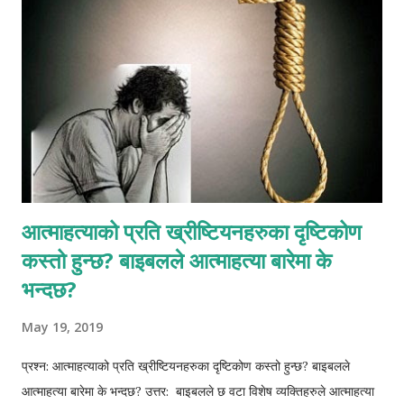
खोज्दै हुनुहुन्छ कि ऊहाँ र पिता एउटै स्वभाव र आत्माको हुनुहुन्छ। यूहन्ना ८:५८
आर्को उदाहरण हो। “येशूले भनुभयो, साँच्चै म तिमीहरुलाई भन्दछु, अब्राहम हुनुभन्दा
अघिबाटै, म छँदैछु!” जुन यहूदीहरुले यो कथन सुने ऊनीहरुको...
आत्माहत्याको प्रति ख्रीष्टियनहरुका दृष्टिकोण
कस्तो हुन्छ? बाइबलले आत्माहत्या बारेमा के
भन्दछ?
May 19, 2019
प्रश्न: आत्माहत्याको प्रति ख्रीष्टियनहरुका दृष्टिकोण कस्तो हुन्छ? बाइबलले
आत्माहत्या बारेमा के भन्दछ? उत्तर: बाइबलले छ वटा विशेष व्यक्तिहरुले आत्माहत्या